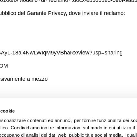
s/10160/0/Modello+di+reclamo+.docx/eb5d31e3-596f-9a
 pubblico del Garante Privacy, dove inviare il reclamo:
q3SGAyL-18al4NwLWIqM9yVBhaRx/view?usp=sharing
COM
clusivamente a mezzo
asella di posta elettronica certificata (PEC), al modello 
 cookie
rsonalizzare contenuti ed annunci, per fornire funzionalità dei so
ffico. Condividiamo inoltre informazioni sul modo in cui utilizza il 
 occupano di analisi dei dati web, pubblicità e social media, i qual