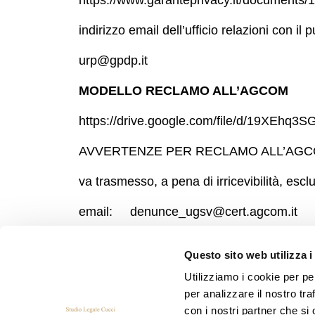
https://www.garanteprivacy.it/document
indirizzo email dell’ufficio relazioni con il
urp@gpdp.it
MODELLO RECLAMO ALL’AGCOM
https://drive.google.com/file/d/19XEh
AVVERTENZE PER RECLAMO ALL’AG
va trasmesso, a pena di irricevibilità, es
email:
denunce_ugsv@cert.agcom.it
se l’invio non è effettuato dalla propria c
Questo sito web utilizza i
proprio documento di identità
Utilizziamo i cookie per pe
per analizzare il nostro tra
con i nostri partner che si