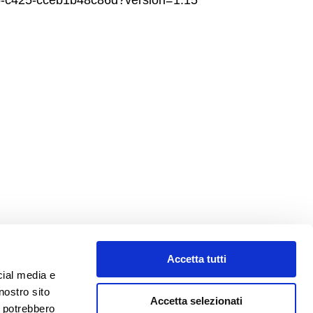
b5-c425-cceb1b48c86d?version=1.15
va necessariamente allegata la scansione del
Accetta tutti
cial media e
nostro sito
Accetta selezionati
i potrebbero