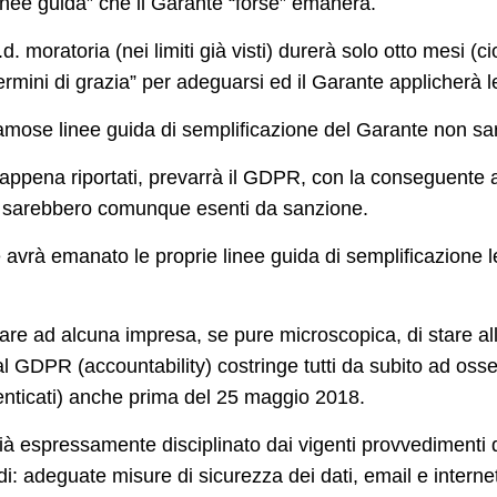
inee guida
” che il Garante “
forse
” emanerà.
.d. moratoria (nei limiti già visti) durerà solo otto mesi (
“termini di grazia” per adeguarsi ed il Garante applicherà 
famose linee guida di semplificazione del Garante non 
ppena riportati, prevarrà il GDPR, con la conseguente a
 sarebbero comunque esenti da sanzione.
e avrà emanato le proprie linee guida di semplificazione
iare ad alcuna impresa, se pure microscopica, di stare all
dal GDPR (accountability) costringe tutti da subito ad os
nticati) anche prima del 25 maggio 2018.
o già espressamente disciplinato dai vigenti provvedimenti
: adeguate misure di sicurezza dei dati, email e internet