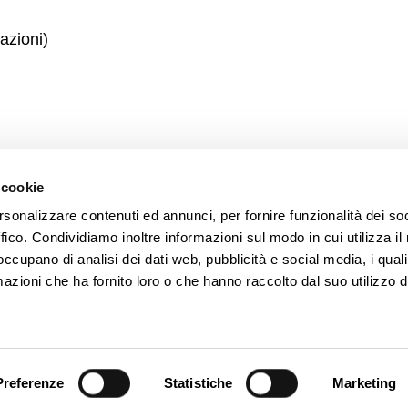
cazioni
)
 cookie
rsonalizzare contenuti ed annunci, per fornire funzionalità dei so
ffico. Condividiamo inoltre informazioni sul modo in cui utilizza il 
 occupano di analisi dei dati web, pubblicità e social media, i qual
azioni che ha fornito loro o che hanno raccolto dal suo utilizzo d
SEGUIMI SU
Preferenze
Statistiche
Marketing
P.IVA 02203350406 | Cod. Fisc. CCCFNC66P18H294J