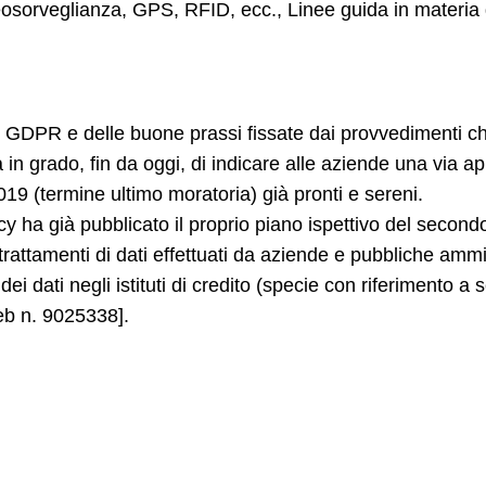
sorveglianza, GPS, RFID, ecc., Linee guida in materia di
el GDPR e delle buone prassi fissate dai provvedimenti c
in grado, fin da oggi, di indicare alle aziende una via a
019 (termine ultimo moratoria) già pronti e sereni.
acy ha già pubblicato il proprio piano ispettivo del seco
à i trattamenti di dati effettuati da aziende e pubbliche am
ei dati negli istituti di credito (specie con riferimento a
eb n. 9025338
].