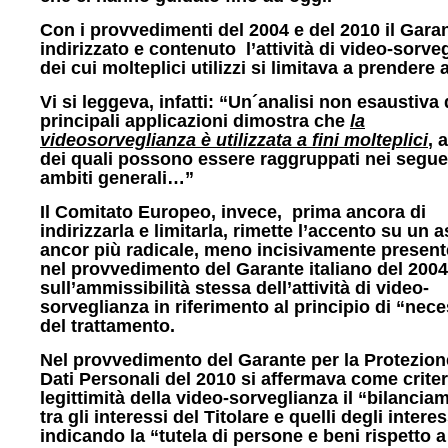
Con i provvedimenti del 2004 e del 2010 il Gara
indirizzato e contenuto l’attività di video-sorve
dei cui molteplici utilizzi si limitava a prendere a
Vi si leggeva, infatti: “Un´analisi non esaustiva 
principali applicazioni dimostra che
la
videosorveglianza è utilizzata a fini molteplici
, 
dei quali possono essere raggruppati nei segue
ambiti generali…”
Il Comitato Europeo, invece, prima ancora di
indirizzarla e limitarla, rimette l’accento su un 
ancor più radicale, meno incisivamente present
nel provvedimento del Garante italiano del 2004
sull’ammissibilità stessa dell’attività di video-
sorveglianza in riferimento al principio di “nece
del trattamento.
Nel provvedimento del Garante per la Protezion
Dati Personali del 2010 si affermava come criter
legittimità della video-sorveglianza il “bilancia
tra gli interessi del Titolare e quelli degli interes
indicando la “tutela di persone e beni rispetto a