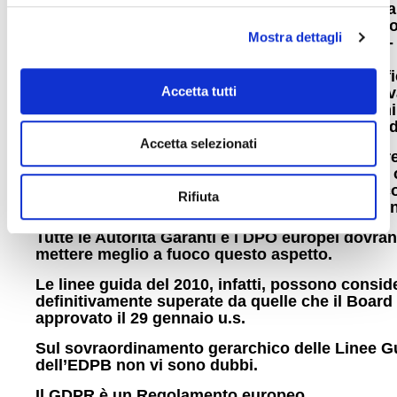
nell’interessante articolo in lingua italiana di Ca
Maria Fosco, pubblicato nel 2010 sul quotidiano
Mostra dettagli
di Roma Nord:
http://www.vignaclarablog.it/wp-
content/uploads/2010/02/videosorveglianza-
cmmosco.pdf
) si conclude rilevando come l’eff
Accetta tutti
della videosorveglianza sia nettamente sopravv
vuoi in termini di effettiva prevenzione dei crimi
in termini di acquisizione di prove valide in giud
Accetta selezionati
E’ sicuramente maggiore la percezione di sicur
generata nei cittadini dalle telecamere poste in
dove, che l’effettiva dissuasione creata in chi c
Rifiuta
delitti più gravi, spesso frutto di impulsi irrazion
Tutte le Autorità Garanti e i DPO europei dovra
mettere meglio a fuoco questo aspetto.
Le linee guida del 2010, infatti, possono consid
definitivamente superate da quelle che il Board
approvato il 29 gennaio u.s.
Sul sovraordinamento gerarchico delle Linee G
dell’EDPB non vi sono dubbi.
Il GDPR è un Regolamento europeo.