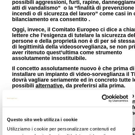
possibili aggressioni, furti, rapine, danneggiame
atti di vandalismo” o la “finalità di prevenzione
incendi o di sicurezza del lavoro” come casi in c
bilanciamento era consentito .
Oggi, invece, il Comitato Europeo ci dice a chia
lettere che l’esigenza di tutelare la sicurezza del
persone e della proprietà non è di per sé stessa
di legittimità della videosorveglianza, se non pr
aver ritenuto quest’ultima come strumento
assolutamente insostituibile.
Il concetto assolutamente nuovo è che prima di
installare un impianto di video-sorveglianza il T
dovrà vagliare seriamente ed in concreto tutte l
possibili
alternative
, da preferirsi alla prima.
Nell’ottica di una accountability nel trattamento
dato personale il Titolare è tenuto oggi ad un’an
che un tempo forse gli era risparmiata, sulla eff
assenza di ogni altro mezzo idoneo al medesim
scopo.
Questo sito web utilizza i cookie
Le linee guida invitano a considerare, ad esempi
Utilizziamo i cookie per personalizzare contenuti ed
possibilità di installare migliori recinzioni, serra