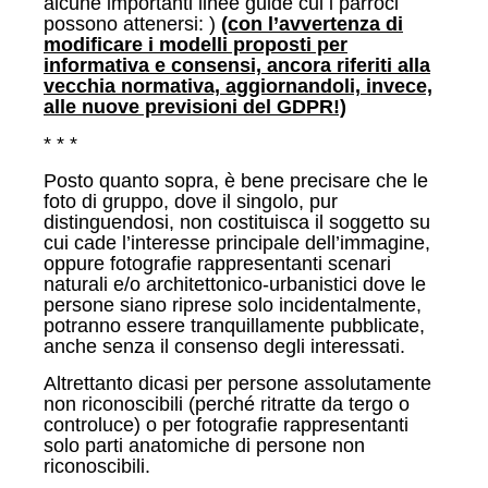
alcune importanti linee guide cui i parroci
possono attenersi: )
(con l’avvertenza di
modificare i modelli proposti per
informativa e consensi, ancora riferiti alla
vecchia normativa, aggiornandoli, invece,
alle nuove previsioni del GDPR!)
* * *
Posto quanto sopra, è bene precisare che le
foto di gruppo, dove il singolo, pur
distinguendosi, non costituisca il soggetto su
cui cade l’interesse principale dell’immagine,
oppure fotografie rappresentanti scenari
naturali e/o architettonico-urbanistici dove le
persone siano riprese solo incidentalmente,
potranno essere tranquillamente pubblicate,
anche senza il consenso degli interessati.
Altrettanto dicasi per persone assolutamente
non riconoscibili (perché ritratte da tergo o
controluce) o per fotografie rappresentanti
solo parti anatomiche di persone non
riconoscibili.