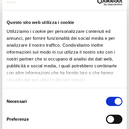
Questo perché, una volta che l’immagine
della persona raffigurata nella fotografia esce
dalla sfera personale del soggetto che l’ha
Questo sito web utilizza i cookie
raccolta, anche se privato e non mosso da
scopi commerciali, l’uso che se ne farebbe
Utilizziamo i cookie per personalizzare contenuti ed
non avrebbe più i caratteri di una attività
annunci, per fornire funzionalità dei social media e per
esclusivamente “personale o domestica”
analizzare il nostro traffico. Condividiamo inoltre
sicché si dovrebbe applicare appieno il
GDPR, compreso l’art. 6, che subordina la
informazioni sul modo in cui utilizza il nostro sito con i
liceità del trattamento alla sussistenza di una
nostri partner che si occupano di analisi dei dati web,
base giuridica, che qui verrebbe a mancare.
pubblicità e social media, i quali potrebbero combinarle
Se quindi, per riferirci ad una fattispecie molto
con altre informazioni che ha fornito loro o che hanno
ricorrente, in ambito di
attività associative,
raccolto dal suo utilizzo dei loro servizi.
ricreative, scolastiche
,
sportive,
parrocchiali
, si procede ad effettuare scatti
fotografici, e si decide di postarne alcuni,
Selezione
dove le persone risultino riconoscibili, sul sito
Necessari
del
internet dell’associazione, della scuola o della
consenso
parrocchia, ecc. si dovrà previamente
acquisire il consenso degli interessati che
Preferenze
dovranno ricevere pure l’informativa sulla
tipologia del trattamento effettuato.