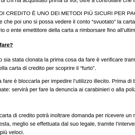
di chi ha acquistato prima di voi, oltre a controllare che 
TA DI CREDITO È UNO DEI METODI PIÙ SICURI PER PA
e che poi uno si possa vedere il conto “svuotato” la carta
rio o ente emettitore della carta a rimborsare fino all’u
 fare?
ito sia stata clonata la prima cosa da fare è verificare tr
la carta di credito per scoprire il “furto”.
are é bloccarla per impedire l’utilizzo illecito. Prima di 
ate: servirà per fare la denuncia ai carabinieri o alla poli
rta di credito potrà inoltrare domanda per ricevere un ri
sta, meglio se effettuata dal suo legale, tramite l’interv
più veloci.