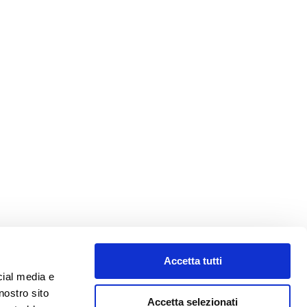
Accetta tutti
cial media e
nostro sito
Accetta selezionati