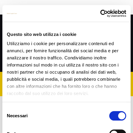
[swpm_reset_form]
Privacy Policy
SEGUIMI SU
Questo sito web utilizza i cookie
Utilizziamo i cookie per personalizzare contenuti ed
annunci, per fornire funzionalità dei social media e per
analizzare il nostro traffico. Condividiamo inoltre
Cookie Policy
informazioni sul modo in cui utilizza il nostro sito con i
nostri partner che si occupano di analisi dei dati web,
pubblicità e social media, i quali potrebbero combinarle
con altre informazioni che ha fornito loro o che hanno
P.IVA 02203350406 | Cod. Fisc. CCCFNC66P18H294J
raccolto dal suo utilizzo dei loro servizi.
Selezione
Necessari
del
consenso