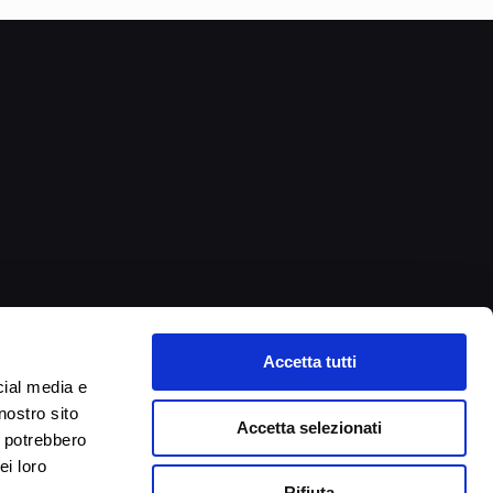
Accetta tutti
cial media e
nostro sito
Accetta selezionati
i potrebbero
ei loro
Rifiuta