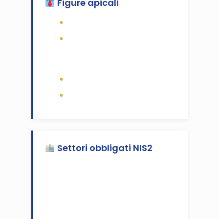
Figure apicali
Amministratori delegati
Consiglieri di
amministrazione (anche
senza deleghe operative)
Direttori generali
CFO, COO, CTO, CIO, CISO
Settori obbligati NIS2
Manifattura | Sanità | Logistica e
trasporti | ICT | E-commerce |
Energia | Automotive | Waste
management | Banche e servizi
finanziari | Alimentare | Chimica |