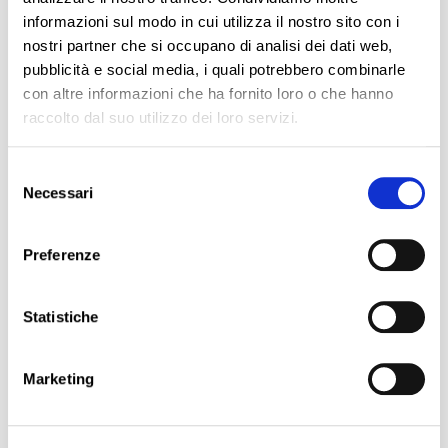
sospensione, pubblicazione. Cosa
informazioni sul modo in cui utilizza il nostro sito con i
rischi concretamente. Casi reali
nostri partner che si occupano di analisi dei dati web,
italiani e internazionali.
pubblicità e social media, i quali potrebbero combinarle
con altre informazioni che ha fornito loro o che hanno
raccolto dal suo utilizzo dei loro servizi.
Selezione
Framework operativo ACN
Necessari
del
(5 min)
consenso
Misure di base obbligatorie.
Preferenze
Metodologia C2M2. I 3 errori più
comuni. Checklist scaricabile.
Statistiche
Marketing
Q&A (10 min)
Domande e risposte con i