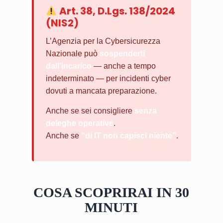
Art. 38, D.Lgs. 138/2024
(NIS2)
L’Agenzia per la Cybersicurezza
Nazionale può
sospenderti
dall’incarico
— anche a tempo
indeterminato — per incidenti cyber
dovuti a mancata preparazione.
Anche se sei consigliere
senza
deleghe operative
.
Anche se
“di IT non capisci niente”
.
COSA SCOPRIRAI IN 30
MINUTI