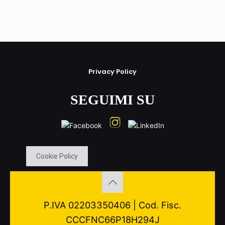
Privacy Policy
SEGUIMI SU
Cookie Policy
P.IVA 02203350406 | Cod. Fisc.
CCCFNC66P18H294J