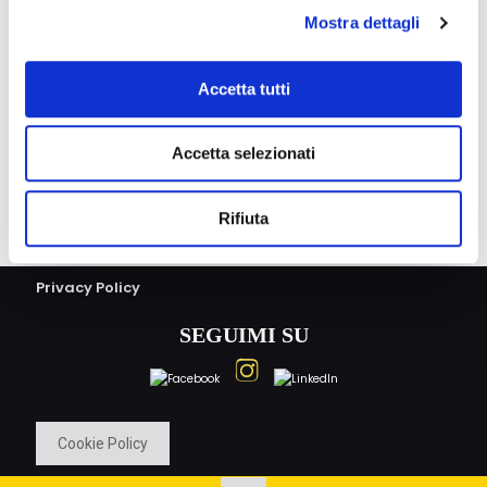
insieme a quello di tanti altri, nell’addendum
Mostra dettagli
pubblicato nella Gazzetta Europea L127).
Nel fornire la consulenza mi avvalgo di uno
Accetta tutti
staff composto da giuristi e da tecnici con
competenze IT ed esperienza ventennale nel
campo della Data Security e della
certificazione di qualità.
Accetta selezionati
Rifiuta
Privacy Policy
SEGUIMI SU
Cookie Policy