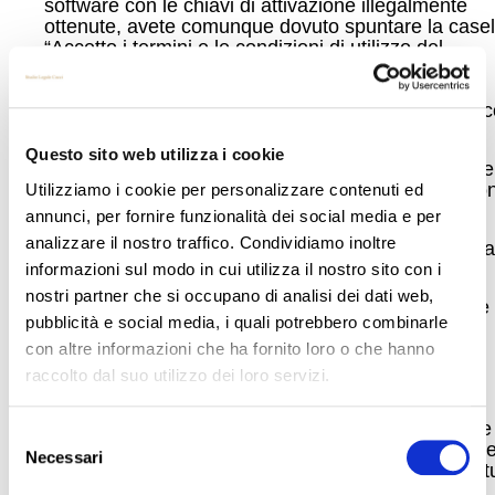
software con le chiavi di attivazione illegalmente
ottenute, avete comunque dovuto spuntare la casel
“Accetto i termini e le condizioni di utilizzo del
software”,
cioè
avete sottoscritto il contratto, dove
autorizzate espressamente l’attivazione di quella
funzionalità automatica che comunica di continuo 
l’azienda produttrice del software.
Questo sito web utilizza i cookie
Bisogna innanzitutto chiarire che il più delle volte le
aziende non hanno intenzioni “bellicose” ma tendo
Utilizziamo i cookie per personalizzare contenuti ed
a preferire accordi bonari.
annunci, per fornire funzionalità dei social media e per
analizzare il nostro traffico. Condividiamo inoltre
Solitamente a fronte del pagamento di una somma
sono disponibili a chiudere la vicenda.
informazioni sul modo in cui utilizza il nostro sito con i
nostri partner che si occupano di analisi dei dati web,
Una considerazione che va fatta è che solitamente
pubblicità e social media, i quali potrebbero combinarle
questa tipologia di azioni non viene effettuata sui
software maggiormente diffusi, dove le licenze,
con altre informazioni che ha fornito loro o che hanno
benché costose, si attestano nell’ordine di alcune
raccolto dal suo utilizzo dei loro servizi.
centinaia di euro.
Il più delle volte queste azioni nascono su software
Selezione
molto particolari e con costi di licenza dell’ordine de
Necessari
del
svariate migliaia di euro ad utente, utilizzati sopratt
consenso
a livello industriale o comunque professionale.