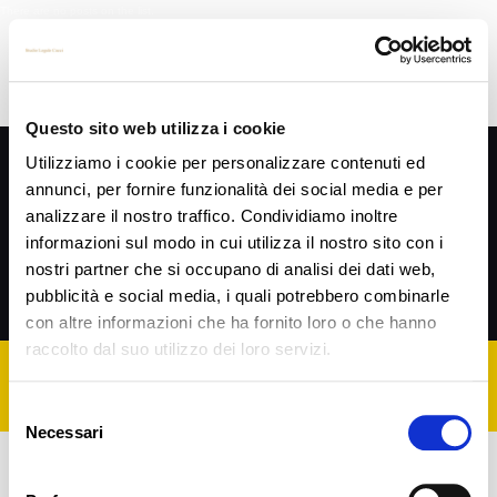
There are no posts on the list.
Questo sito web utilizza i cookie
Privacy Policy
Utilizziamo i cookie per personalizzare contenuti ed
annunci, per fornire funzionalità dei social media e per
SEGUIMI SU
analizzare il nostro traffico. Condividiamo inoltre
informazioni sul modo in cui utilizza il nostro sito con i
nostri partner che si occupano di analisi dei dati web,
pubblicità e social media, i quali potrebbero combinarle
Cookie Policy
con altre informazioni che ha fornito loro o che hanno
raccolto dal suo utilizzo dei loro servizi.
P.IVA 02203350406 | Cod. Fisc. CCCFNC66P18H294J
Selezione
Necessari
del
consenso