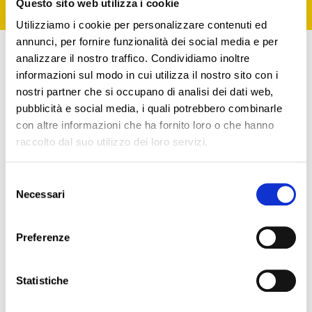
SOTTO ESAME!
Questo sito web utilizza i cookie
Utilizziamo i cookie per personalizzare contenuti ed
annunci, per fornire funzionalità dei social media e per
analizzare il nostro traffico. Condividiamo inoltre
In data 12 settembre 2019 il Garante privacy,
come avevo già preannunciato
informazioni sul modo in cui utilizza il nostro sito con i
(
https://www.studiolegalecucci.it/
) ha
nostri partner che si occupano di analisi dei dati web,
deliberato l’attività ispettiva di iniziativa curata
pubblicità e social media, i quali potrebbero combinarle
dall’Ufficio del Garante () che andrà ad
con altre informazioni che ha fornito loro o che hanno
interessare, tra gli altri, anche i trattamenti di
dati personali in ambito sanitario effettuati da
raccolto dal suo utilizzo dei loro servizi.
parte di società private.
Case di cura, poliambulatori, laboratori
Selezione
analisi, cliniche odontoiatriche, studi
Necessari
del
odontoiatrici gestiti in forma di società di
consenso
professionisti, dovranno affrettarsi a mettersi
a norma.
Preferenze
Qui un mio piccolo contributo per i dentisti:
Altro settore interessato dalle ispezioni del
Statistiche
garante sarà quello del c.d. “food delivery”