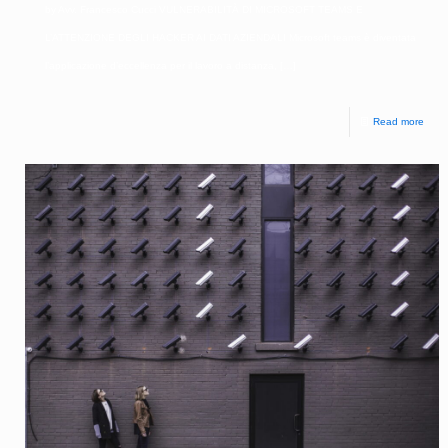
by Avv. Francesco Cucci VULNERABILITÀ DI MICROSOFT TEAMS E
L’ATTENZIONE DEGLI HACKER AI DATI AZIENDALI Microsoft teams è diventata
l’applicazione d’eccellenza per il lavoro a distanza,
[…]
Read more