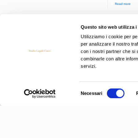
Read more
Questo sito web utilizza i
Utilizziamo i cookie per pe
per analizzare il nostro tra
con i nostri partner che si
combinarle con altre inform
servizi.
Selezione
Necessari
del
consenso
RESPONSABILI DEL TRATTAMENTO DI
SAN MARINO? L’ART. 28 GDPR NON
BASTA !