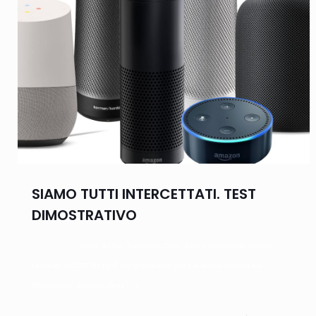
SIAMO TUTTI INTERCETTATI. TEST
DIMOSTRATIVO
___________ scritto da Avv. Francesco Cucci, DPO e Consulente Privacy
certificato ACCREDIA (5) È del 20 dicembre 2018 la notizia lanciata dal
Whashintgon post che Alexa
[…]