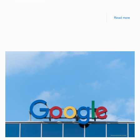
e storica, ha scritto
[…]
Read more