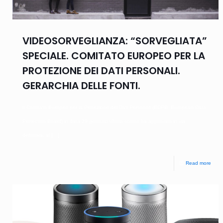
VIDEOSORVEGLIANZA: “SORVEGLIATA”
SPECIALE. COMITATO EUROPEO PER LA
PROTEZIONE DEI DATI PERSONALI.
GERARCHIA DELLE FONTI.
Il Comitato Europeo per la Protezione dei Dati Personali (EDPB: European Data
Protection Board) in data 29 gennaio ultimo scorso ha approvato in via
definitiva, al
[…]
Read more