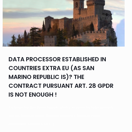
DATA PROCESSOR ESTABLISHED IN
COUNTRIES EXTRA EU (AS SAN
MARINO REPUBLIC IS)? THE
CONTRACT PURSUANT ART. 28 GPDR
IS NOT ENOUGH !
It is known that San Marino Republic, which is located in the Italian peninsula,
and has European culture, European economics, European money,
nevertheless, politically is not
[…]