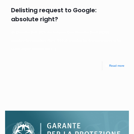
Delisting request to Google:
absolute right?
On December 2nd, 2019, the European Data Protection Board (EDPB)
published their guidelines (the n. 5/2019) regarding the delisting requests to the
search engine providers that
[…]
Read more