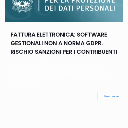
FATTURA ELETTRONICA: SOFTWARE
GESTIONALI NON A NORMA GDPR.
RISCHIO SANZIONI PER I CONTRIBUENTI
by Avv. Francesco Cucci Il Garante Privacy ha dichiarato illegittimi (qui il
provvedimento: ) i software (o i servizi cloud) gestionali per l’emissione della
fattura elettronica,
[…]
Read more