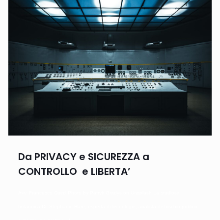
Da PRIVACY e SICUREZZA a
CONTROLLO e LIBERTA’
Avv. Francesco Cucci Photo by Patryk Grądys on Unsplash La studiosa
britannica Dr. Stephanie Hare, esperta di tecnologie, analista del rischio politico