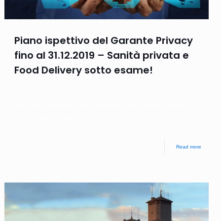
Piano ispettivo del Garante Privacy
fino al 31.12.2019 – Sanità privata e
Food Delivery sotto esame!
In data 12 settembre 2019 il Garante privacy, come avevo già preannunciato
(https://www.studiolegalecucci.it/) ha deliberato l’attività ispettiva di iniziativa
curata dall’Ufficio del Garante () che andrà
[…]
Read more