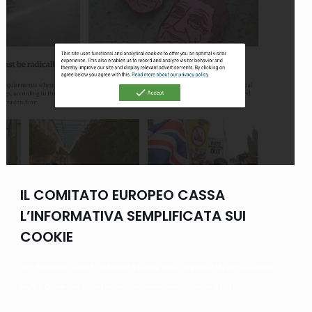
IL COMITATO EUROPEO CASSA
L’INFORMATIVA SEMPLIFICATA SUI
COOKIE
Avv. Francesco Cucci E’ definitivo! Il Cookie wall è illegittimo! Ma cos’è il Cookie
wall? Il Cookie wall è quel banner che siamo oramai abituati a
[…]