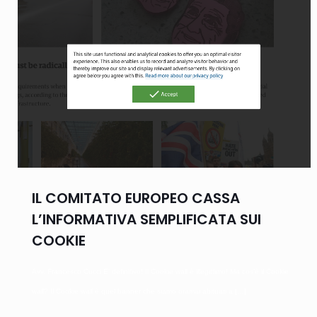
IL COMITATO EUROPEO CASSA
L’INFORMATIVA SEMPLIFICATA SUI
COOKIE
Avv. Francesco Cucci E’ definitivo! Il Cookie wall è illegittimo! Ma cos’è il Cookie
wall? Il Cookie wall è quel banner che siamo oramai abituati a
[…]