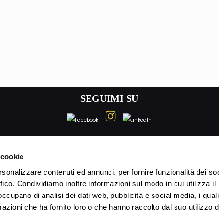
SEGUIMI SU
P.IVA 02203350406 | Cod. Fisc. CCCFNC66P18H294J
 cookie
rsonalizzare contenuti ed annunci, per fornire funzionalità dei so
ffico. Condividiamo inoltre informazioni sul modo in cui utilizza il 
 occupano di analisi dei dati web, pubblicità e social media, i qual
azioni che ha fornito loro o che hanno raccolto dal suo utilizzo d