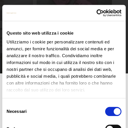
Questo sito web utilizza i cookie
Utilizziamo i cookie per personalizzare contenuti ed
annunci, per fornire funzionalità dei social media e per
analizzare il nostro traffico. Condividiamo inoltre
informazioni sul modo in cui utilizza il nostro sito con i
nostri partner che si occupano di analisi dei dati web,
pubblicità e social media, i quali potrebbero combinarle
con altre informazioni che ha fornito loro o che hanno
IL COMITATO EUROPEO CASSA L’INFORMATIVA SEMPLIFICATA
SUI COOKIE
raccolto dal suo utilizzo dei loro servizi.
Avv. Francesco Cucci E’ definitivo! Il Cookie wall è illegittimo! Ma cos’è il Cookie wall? Il
Cookie wall è quel banner che siamo oramai abituati a
[…]
Selezione
Necessari
del
consenso
Read more