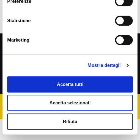
Preferenze
Statistiche
Privacy Policy
Marketing
SEGUIMI SU
Mostra dettagli
Accetta tutti
Cookie Policy
Accetta selezionati
P.IVA 02203350406 | Cod. Fisc. CCCFNC66P18H294J
Rifiuta