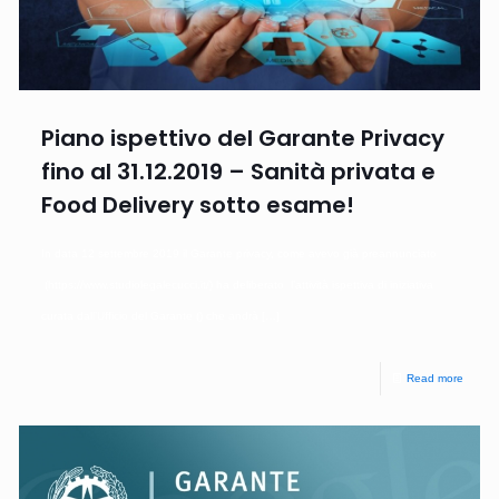
Piano ispettivo del Garante Privacy
fino al 31.12.2019 – Sanità privata e
Food Delivery sotto esame!
In data 12 settembre 2019 il Garante privacy, come avevo già preannunciato
(https://www.studiolegalecucci.it/) ha deliberato l’attività ispettiva di iniziativa
curata dall’Ufficio del Garante () che andrà
[…]
Read more