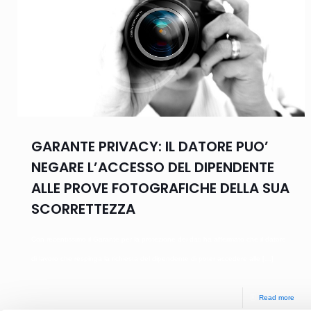
GARANTE PRIVACY: IL DATORE PUO’
NEGARE L’ACCESSO DEL DIPENDENTE
ALLE PROVE FOTOGRAFICHE DELLA SUA
SCORRETTEZZA
Con recentissimo il Garante per la protezione dei dati ha affermato che il datore
di lavoro che respinga la richiesta del dipendente di poter accedere alle
[…]
Read more