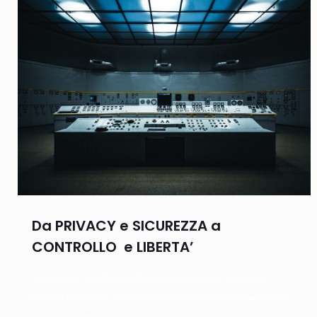
Da PRIVACY e SICUREZZA a
CONTROLLO e LIBERTA’
Avv. Francesco Cucci Photo by Patryk Grądys on Unsplash La studiosa
britannica Dr. Stephanie Hare, esperta di tecnologie, analista del rischio politico