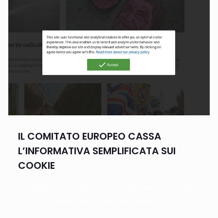
IL COMITATO EUROPEO CASSA
L’INFORMATIVA SEMPLIFICATA SUI
COOKIE
Avv. Francesco Cucci E’ definitivo! Il Cookie wall è illegittimo! Ma cos’è il Cookie
wall? Il Cookie wall è quel banner che siamo oramai abituati a
[…]