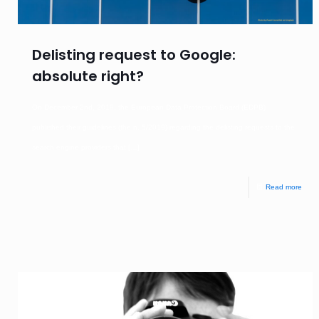
Delisting request to Google:
absolute right?
On December 2nd, 2019, the European Data Protection Board (EDPB)
published their guidelines (the n. 5/2019) regarding the delisting requests to the
search engine providers that
[…]
Read more