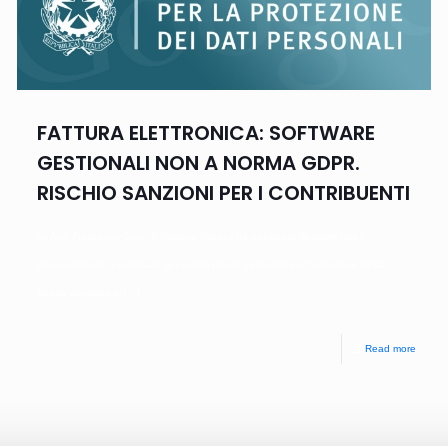
FATTURA ELETTRONICA: SOFTWARE
GESTIONALI NON A NORMA GDPR.
RISCHIO SANZIONI PER I CONTRIBUENTI
by Avv. Francesco Cucci Il Garante Privacy ha dichiarato illegittimi (qui il
provvedimento: ) i software (o i servizi cloud) gestionali per l’emissione della
fattura elettronica,
[…]
Read more