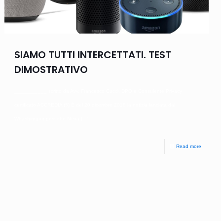
SIAMO TUTTI INTERCETTATI. TEST
DIMOSTRATIVO
___________ scritto da Avv. Francesco Cucci, DPO e Consulente Privacy
certificato ACCREDIA (5) È del 20 dicembre 2018 la notizia lanciata dal
Whashintgon post che Alexa
[…]
Read more