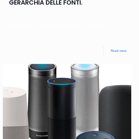
GERARCHIA DELLE FONTI.
Il Comitato Europeo per la Protezione dei Dati Personali (EDPB: European Data
Protection Board) in data 29 gennaio ultimo scorso ha approvato in via
definitiva, al
[…]
Read more