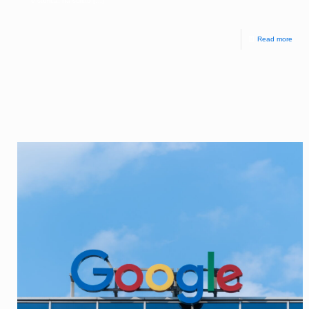
e storica, ha scritto
[…]
Read more