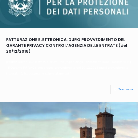
FATTURAZIONE ELETTRONICA: DURO PROVVEDIMENTO DEL
GARANTE PRIVACY CONTRO L’AGENZIA DELLE ENTRATE (del
20/12/2018)
[column width=”1/1″ last=”true” title=”” title_type=”single” animation=”none” implicit=”true”]
Il Garante PRIVACY con proprio provvedimento del 20.12.2018 (qui il provvedimento
integrale: ), ha duramente colpito alcuni atti
[…]
Read more