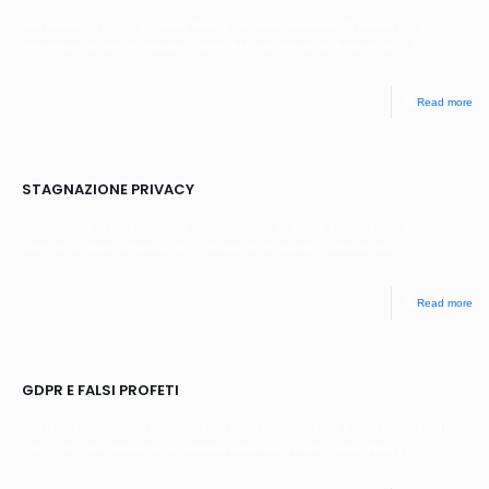
Avv. Francesco Cucci Il Garante Privacy, con ottimo tempismo, l’8 ottobre u.s. è
intervenuto con precise istruzioni () per le PMI sulla tenuta del Registro dei
[…]
Read more
STAGNAZIONE PRIVACY
Sulla scorta di pessimi consiglieri, già stigmatizzati su queste pagine, siamo arrivati al
punto in cui, dopo la frenesia del 25 maggio 2018, quando sembrava che
[…]
Read more
GDPR E FALSI PROFETI
Con la Gazzetta Ufficiale Serie Generale n.205 del 04-09-2018 è stato pubblicato il D.
Lgs. n. 101 che “armonizza” la normativa nazionale (il nostro Codice Privacy
[…]