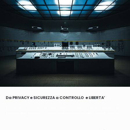
Da PRIVACY e SICUREZZA a CONTROLLO e LIBERTA’
Avv. Francesco Cucci Photo by Patryk Grądys on Unsplash La studiosa britannica Dr.
Stephanie Hare, esperta di tecnologie, analista del rischio politico e storica, ha scritto
[…]