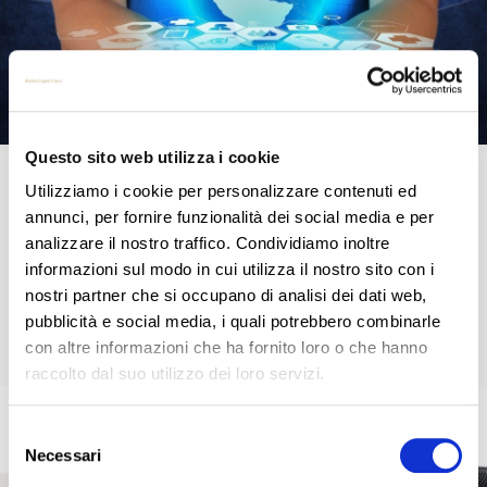
Questo sito web utilizza i cookie
Piano ispettivo del Garante Privacy fino al 31.12.2019 –
Utilizziamo i cookie per personalizzare contenuti ed
Sanità privata e Food Delivery sotto esame!
annunci, per fornire funzionalità dei social media e per
analizzare il nostro traffico. Condividiamo inoltre
In data 12 settembre 2019 il Garante privacy, come avevo già preannunciato
(https://www.studiolegalecucci.it/) ha deliberato l’attività ispettiva di iniziativa curata
informazioni sul modo in cui utilizza il nostro sito con i
dall’Ufficio del Garante () che andrà
[…]
nostri partner che si occupano di analisi dei dati web,
pubblicità e social media, i quali potrebbero combinarle
Read more
con altre informazioni che ha fornito loro o che hanno
raccolto dal suo utilizzo dei loro servizi.
Selezione
Necessari
del
consenso