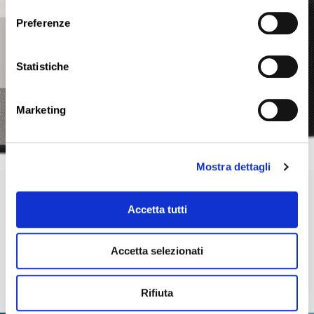
Preferenze
Statistiche
Marketing
Mostra dettagli
SIAMO TUTTI INTERCETTATI. TEST DIMOSTRATIVO
Accetta tutti
___________ scritto da Avv. Francesco Cucci, DPO e Consulente Privacy certificato
ACCREDIA (5) È del 20 dicembre 2018 la notizia lanciata dal Whashintgon post che
Alexa
[…]
Accetta selezionati
Read more
Rifiuta