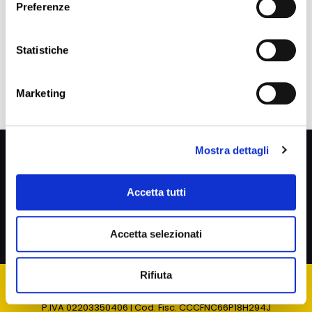
Preferenze
Read more
Statistiche
Marketing
Privacy Policy
Mostra dettagli
SEGUIMI SU
Accetta tutti
Accetta selezionati
Cookie Policy
Rifiuta
P.IVA 02203350406 | Cod. Fisc. CCCFNC66P18H294J