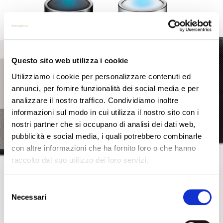
Questo sito web utilizza i cookie
Utilizziamo i cookie per personalizzare contenuti ed
annunci, per fornire funzionalità dei social media e per
analizzare il nostro traffico. Condividiamo inoltre
informazioni sul modo in cui utilizza il nostro sito con i
nostri partner che si occupano di analisi dei dati web,
pubblicità e social media, i quali potrebbero combinarle
con altre informazioni che ha fornito loro o che hanno
raccolto dal suo utilizzo dei loro servizi.
SIAMO TUTTI INTERCETTATI. TEST DIMOSTRATIVO
Selezione
Necessari
del
___________ scritto da Avv. Francesco Cucci, DPO e Consulente Privacy certificato
consenso
ACCREDIA (5) È del 20 dicembre 2018 la notizia lanciata dal Whashintgon post che
Alexa
[…]