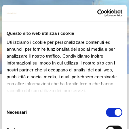
Questo sito web utilizza i cookie
Utilizziamo i cookie per personalizzare contenuti ed
annunci, per fornire funzionalità dei social media e per
analizzare il nostro traffico. Condividiamo inoltre
informazioni sul modo in cui utilizza il nostro sito con i
nostri partner che si occupano di analisi dei dati web,
pubblicità e social media, i quali potrebbero combinarle
con altre informazioni che ha fornito loro o che hanno
DATA PROCESSOR ESTABLISHED IN COUNTRIES EXTRA EU (AS
SAN MARINO REPUBLIC IS)? THE CONTRACT PURSUANT ART.
raccolto dal suo utilizzo dei loro servizi.
28 GPDR IS NOT ENOUGH !
It is known that San Marino Republic, which is located in the Italian peninsula, and has
Selezione
European culture, European economics, European money, nevertheless, politically is
Necessari
del
not
[…]
consenso