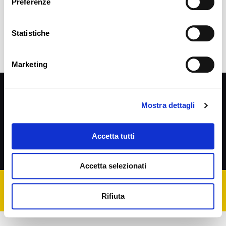
Preferenze
Read more
Statistiche
Marketing
Privacy Policy
SEGUIMI SU
Mostra dettagli
Accetta tutti
Cookie Policy
Accetta selezionati
Rifiuta
P.IVA 02203350406 | Cod. Fisc. CCCFNC66P18H294J