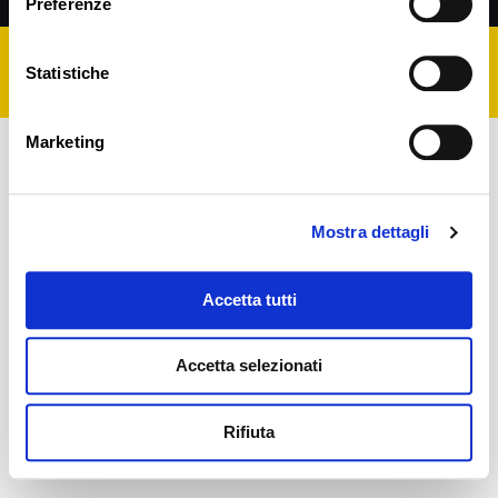
Preferenze
Statistiche
P.IVA 02203350406 | Cod. Fisc. CCCFNC66P18H294J
Marketing
Mostra dettagli
Accetta tutti
Accetta selezionati
Rifiuta