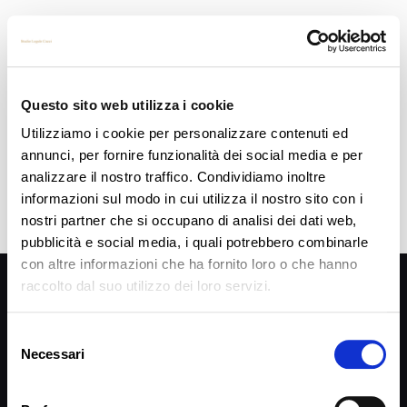
“DEEP WEB” : TERRA DI NESSUNO – risvolti giuridici
Il Deep Web, o, peggio ancora, quella sua sotto-categoria denominata “Dark net” è, per
chi ancora non lo sapesse, la parte più “pesante” della rete internet.
[…]
Questo sito web utilizza i cookie
Read more
Utilizziamo i cookie per personalizzare contenuti ed
annunci, per fornire funzionalità dei social media e per
analizzare il nostro traffico. Condividiamo inoltre
informazioni sul modo in cui utilizza il nostro sito con i
nostri partner che si occupano di analisi dei dati web,
pubblicità e social media, i quali potrebbero combinarle
con altre informazioni che ha fornito loro o che hanno
Privacy Policy
raccolto dal suo utilizzo dei loro servizi.
SEGUIMI SU
Selezione
Necessari
del
consenso
Cookie Policy