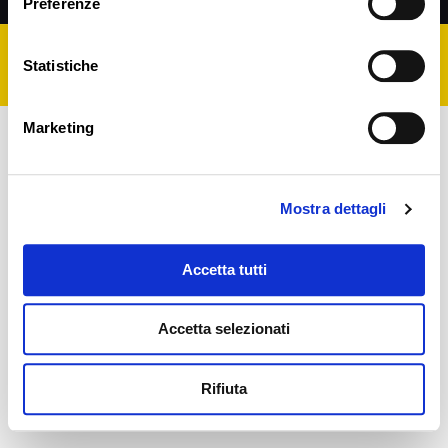
Preferenze
Statistiche
P.IVA 02203350406 | Cod. Fisc. CCCFNC66P18H294J
Marketing
Mostra dettagli
Accetta tutti
Accetta selezionati
Rifiuta