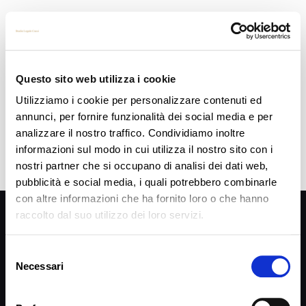
“DEEP WEB” : TERRA DI NESSUNO – risvolti giuridici
Il Deep Web, o, peggio ancora, quella sua sotto-categoria denominata “Dark net” è, per
chi ancora non lo sapesse, la parte più “pesante” della rete internet.
[…]
Questo sito web utilizza i cookie
Read more
Utilizziamo i cookie per personalizzare contenuti ed
annunci, per fornire funzionalità dei social media e per
analizzare il nostro traffico. Condividiamo inoltre
informazioni sul modo in cui utilizza il nostro sito con i
nostri partner che si occupano di analisi dei dati web,
pubblicità e social media, i quali potrebbero combinarle
con altre informazioni che ha fornito loro o che hanno
Privacy Policy
raccolto dal suo utilizzo dei loro servizi.
SEGUIMI SU
Selezione
Necessari
del
consenso
Cookie Policy