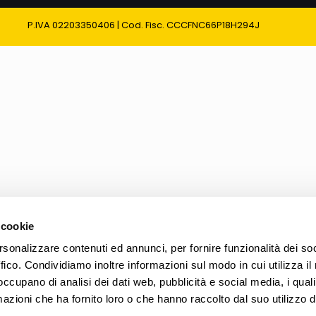
P.IVA 02203350406 | Cod. Fisc. CCCFNC66P18H294J
 cookie
rsonalizzare contenuti ed annunci, per fornire funzionalità dei so
ffico. Condividiamo inoltre informazioni sul modo in cui utilizza il 
 occupano di analisi dei dati web, pubblicità e social media, i qual
azioni che ha fornito loro o che hanno raccolto dal suo utilizzo d