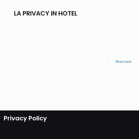
LA PRIVACY IN HOTEL
[column width=”1/1″ last=”true” title=”” title_type=”single” animation=”none”
implicit=”true”] Inizia la stagione ed arrivano i turisti sulle nostre coste. Bene!
Siamo pronti a trattare lecitamente i loro dati
[…]
Read more
Privacy Policy