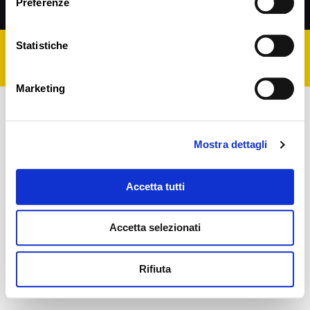
Preferenze
Cookie Policy
Statistiche
P.IVA 02203350406 | Cod. Fisc. CCCFNC66P18H294J
Marketing
Mostra dettagli
Accetta tutti
Accetta selezionati
Rifiuta