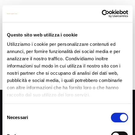
LA PRIVACY IN HOTEL
[column width=”1/1″ last=”true” title=”” title_type=”single” animation=”none” implicit=”true”]
Inizia la stagione ed arrivano i turisti sulle nostre coste. Bene! Siamo pronti a trattare
lecitamente i loro dati
[…]
Questo sito web utilizza i cookie
Utilizziamo i cookie per personalizzare contenuti ed
Read more
annunci, per fornire funzionalità dei social media e per
analizzare il nostro traffico. Condividiamo inoltre
informazioni sul modo in cui utilizza il nostro sito con i
nostri partner che si occupano di analisi dei dati web,
pubblicità e social media, i quali potrebbero combinarle
con altre informazioni che ha fornito loro o che hanno
raccolto dal suo utilizzo dei loro servizi.
Privacy Policy
SEGUIMI SU
Selezione
Necessari
del
consenso