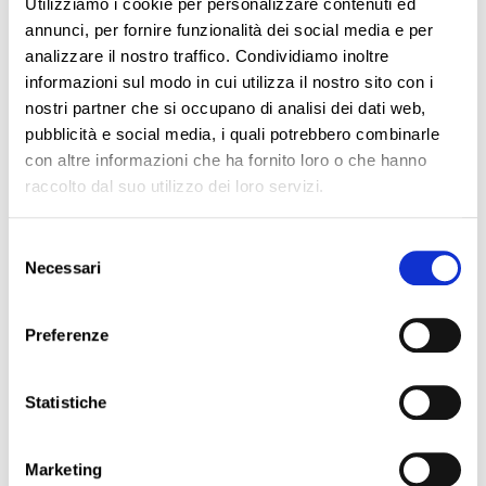
più, chi meno, dati personali di ospiti
Utilizziamo i cookie per personalizzare contenuti ed
provenienti da svariati paesi dell’Unione
annunci, per fornire funzionalità dei social media e per
Europea (anche extra-europei, ma per quanto
analizzare il nostro traffico. Condividiamo inoltre
qui interessa, rilevano solo quelli dell’Unione
informazioni sul modo in cui utilizza il nostro sito con i
Europea).
nostri partner che si occupano di analisi dei dati web,
Tale trattamento pare proprio essere, a tutti gli
pubblicità e social media, i quali potrebbero combinarle
effetti, un trattamento transfrontaliero.
con altre informazioni che ha fornito loro o che hanno
Una delle possibili conseguenze è che
raccolto dal suo utilizzo dei loro servizi.
l’autorità competente a ricevere e a trattare
eventuali reclami (e a gestire le conseguenti
indagini ed ispezioni) potrebbe anche non
Selezione
essere l’autorità italiana (quella che oggi
Necessari
del
chiamiamo il “Garante privacy” e dopo il 25
consenso
maggio 2018 dovremmo chiamare: ”Autorità
di controllo”).
Preferenze
Se, ad esempio, la violazione dei dati
dovesse riguardare unicamente ospiti
francesi, potrebbe pervenirci l’ispezione
Statistiche
direttamente da parte dell’autorità di controllo
francese.
Marketing
Diventa, quindi, molto importante, anche, ma