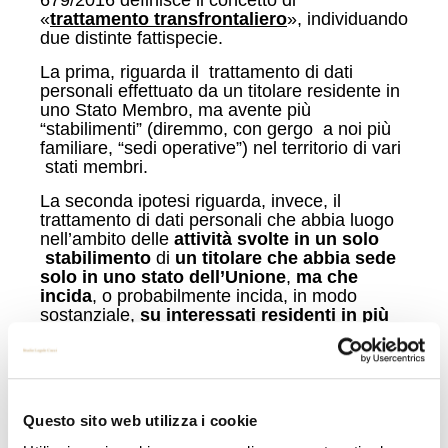
679/2016 definisce il concetto di
«
trattamento transfrontaliero
», individuando
due distinte fattispecie.
La prima, riguarda il trattamento di dati
personali effettuato da un titolare residente in
uno Stato Membro, ma avente più
“stabilimenti” (diremmo, con gergo a noi più
familiare, “sedi operative”) nel territorio di vari
stati membri.
La seconda ipotesi riguarda, invece, il
trattamento di dati personali che abbia luogo
nell’ambito delle
attività svolte in un solo
stabilimento
di
un titolare che abbia sede
solo in uno stato dell’Unione
,
ma che
incida
, o probabilmente incida, in modo
sostanziale,
su interessati residenti in più
di uno Stato membro
.
La vocazione turistica della nostra Penisola e
della nostra riviera, impone una riflessione.
Questo sito web utilizza i cookie
Le strutture ricettive italiane trattano tutte, chi