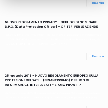
Read more
NUOVO REGOLAMENTO PRIVACY – OBBLIGO DI NOMINARE IL
D.P.O. (Data Protection Officer) – CRITERI PER LE AZIENDE
[column width=”1/1″ last=”true” title=”” title_type=”single” animation=”none” implicit=”true”]
IL GDPR PREVEDE L’OBBLIGO DI NOMINARE IL D.P.O. (Data Protection Officer) MA
LA MIA AZIENDA LO DEVE NOMINARE DAVVERO???
[…]
Read more
25 maggio 2018 – NUOVO REGOLAMENTO EUROPEO SULLA
PROTEZIONE DEI DATI – (PESANTISSIMO) OBBLIGO DI
INFORMARE GLI INTERESSATI – SIAMO PRONTI ?
Come noto (o come dovrebbe oramai esserlo!) il 25 maggio 2018 diventerà applicabile
anche nel nostro paese, come in tutti i paesi dell’Unione, il Regolamento Europeo
[…]