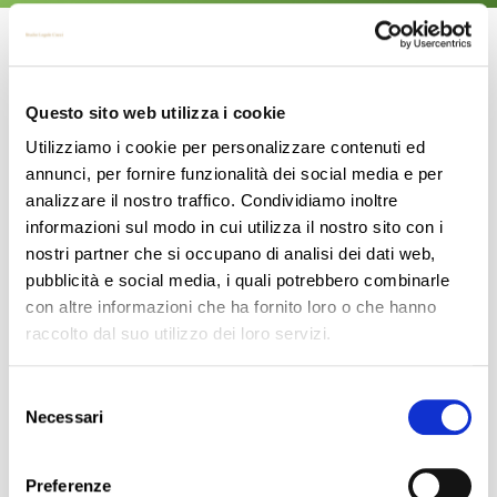
PRIVACY E CAMPEGGI E CENTRI ESTIVI
Read more
Questo sito web utilizza i cookie
Utilizziamo i cookie per personalizzare contenuti ed
annunci, per fornire funzionalità dei social media e per
STAGNAZIONE PRIVACY
analizzare il nostro traffico. Condividiamo inoltre
informazioni sul modo in cui utilizza il nostro sito con i
Sulla scorta di pessimi consiglieri, già stigmatizzati su queste pagine, siamo arrivati al
nostri partner che si occupano di analisi dei dati web,
punto in cui, dopo la frenesia del 25 maggio 2018, quando sembrava che
[…]
pubblicità e social media, i quali potrebbero combinarle
con altre informazioni che ha fornito loro o che hanno
Read more
raccolto dal suo utilizzo dei loro servizi.
Selezione
LA PRIVACY IN HOTEL
Necessari
del
[column width=”1/1″ last=”true” title=”” title_type=”single” animation=”none” implicit=”true”]
consenso
Inizia la stagione ed arrivano i turisti sulle nostre coste. Bene! Siamo pronti a trattare
lecitamente i loro dati
[…]
Preferenze